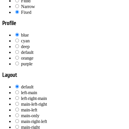
Fluid
Narrow
Fixed
Profile
blue
cyan
deep
default
orange
purple
Layout
default
left-main
left-right-main
main-left-right
main-left
main-only
main-right-left
main-right