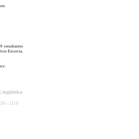
rro.
9 estudiantes
cio Escorcia,
nce.
Lingüística
18 - 1119