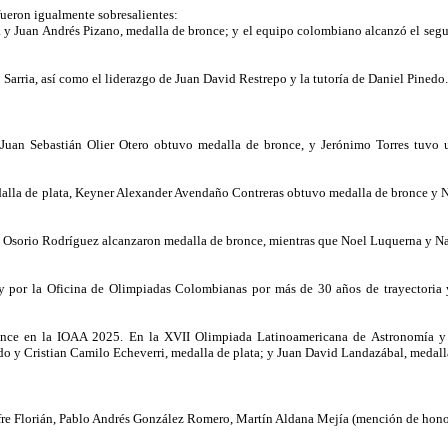
ueron igualmente sobresalientes:
a y Juan Andrés Pizano, medalla de bronce; y el equipo colombiano alcanzó el seg
Sarria, así como el liderazgo de Juan David Restrepo y la tutoría de Daniel Pinedo.
 Juan Sebastián Olier Otero obtuvo medalla de bronce, y Jerónimo Torres tuvo 
dalla de plata, Keyner Alexander Avendaño Contreras obtuvo medalla de bronce y 
 Osorio Rodríguez alcanzaron medalla de bronce, mientras que Noel Luquerna y Na
or la Oficina de Olimpiadas Colombianas por más de 30 años de trayectoria y
ronce en la IOAA 2025. En la XVII Olimpiada Latinoamericana de Astronomía y 
do y Cristian Camilo Echeverri, medalla de plata; y Juan David Landazábal, medall
ofre Florián, Pablo Andrés González Romero, Martín Aldana Mejía (mención de hono