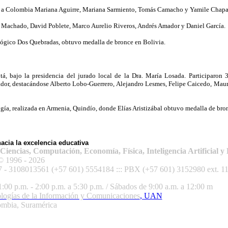
ron a Colombia Mariana Aguirre, Mariana Sarmiento, Tomás Camacho y Yamile Chapa
a Machado, David Poblete, Marco Aurelio Riveros, Andrés Amador y Daniel García.
lógico Dos Quebradas, obtuvo medalla de bronce en Bolivia.
 bajo la presidencia del jurado local de la Dra. María Losada. Participaron 3
or, destacándose Alberto Lobo-Guerrero, Alejandro Lesmes, Felipe Caicedo, Mauri
gía, realizada en Armenia, Quindío, donde Elías Aristizábal obtuvo medalla de bro
cia la excelencia educativa
encias, Computación, Economía, Física, Inteligencia Artificial y 
© 1996 - 2026
7 -
3108013561
(+57 601) 5554184 ::: PBX (+57 601) 3152980 ext. 11
1:00 p.m. - 2:00 p.m. a 5:30 p.m. / Sábados de 9:00 a.m. a 12:00 m
logías de la Información y Comunicaciones
, UAN
mbia, Suramérica