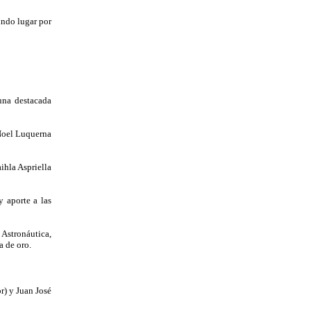
undo lugar por
una destacada
Noel Luquerna
ihla Aspriella
 aporte a las
Astronáutica,
a de oro.
r) y Juan José