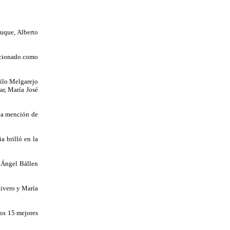
uque, Alberto
ccionado como
ilo Melgarejo
ar, María José
la mención de
 brilló en la
 Ángel Bállen
ivero y María
los 15 mejores