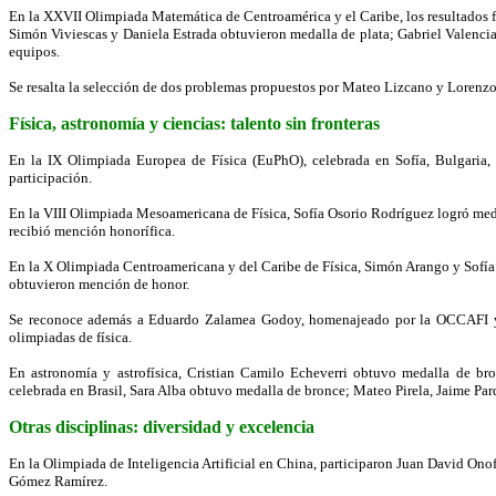
En la XXVII Olimpiada Matemática de Centroamérica y el Caribe, los resultados f
Simón Viviescas y Daniela Estrada obtuvieron medalla de plata; Gabriel Valenci
equipos.
Se resalta la selección de dos problemas propuestos por Mateo Lizcano y Lorenzo 
Física, astronomía y ciencias: talento sin fronteras
En la IX Olimpiada Europea de Física (EuPhO), celebrada en Sofía, Bulgaria,
participación.
En la VIII Olimpiada Mesoamericana de Física, Sofía Osorio Rodríguez logró me
recibió mención honorífica.
En la X Olimpiada Centroamericana y del Caribe de Física, Simón Arango y Sofía
obtuvieron mención de honor.
Se reconoce además a Eduardo Zalamea Godoy, homenajeado por la OCCAFI y p
olimpiadas de física.
En astronomía y astrofísica, Cristian Camilo Echeverri obtuvo medalla de b
celebrada en Brasil, Sara Alba obtuvo medalla de bronce; Mateo Pirela, Jaime Par
Otras disciplinas: diversidad y excelencia
En la Olimpiada de Inteligencia Artificial en China, participaron Juan David On
Gómez Ramírez.