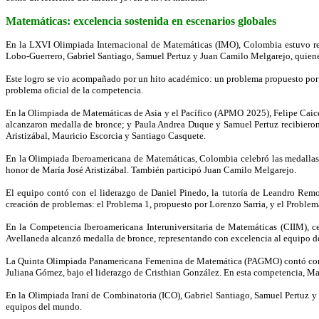
Matemáticas: excelencia sostenida en escenarios globales
En la LXVI Olimpiada Internacional de Matemáticas (IMO), Colombia estuvo re
Lobo-Guerrero, Gabriel Santiago, Samuel Pertuz y Juan Camilo Melgarejo, quiene
Este logro se vio acompañado por un hito académico: un problema propuesto por
problema oficial de la competencia.
En la Olimpiada de Matemáticas de Asia y el Pacífico (APMO 2025), Felipe Caic
alcanzaron medalla de bronce; y Paula Andrea Duque y Samuel Pertuz recibieron 
Aristizábal, Mauricio Escorcia y Santiago Casquete.
En la Olimpiada Iberoamericana de Matemáticas, Colombia celebró las medallas
honor de María José Aristizábal. También participó Juan Camilo Melgarejo.
El equipo contó con el liderazgo de Daniel Pinedo, la tutoría de Leandro Rem
creación de problemas: el Problema 1, propuesto por Lorenzo Sarria, y el Proble
En la Competencia Iberoamericana Interuniversitaria de Matemáticas (CIIM), 
Avellaneda alcanzó medalla de bronce, representando con excelencia al equipo 
La Quinta Olimpiada Panamericana Femenina de Matemática (PAGMO) contó con la
Juliana Gómez, bajo el liderazgo de Cristhian González. En esta competencia, Mar
En la Olimpiada Iraní de Combinatoria (ICO), Gabriel Santiago, Samuel Pertuz y
equipos del mundo.