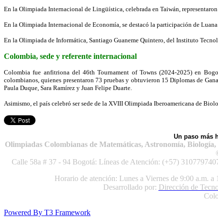
En la Olimpiada Internacional de Lingüística, celebrada en Taiwán, representa
En la Olimpiada Internacional de Economía, se destacó la participación de Luan
En la Olimpiada de Informática, Santiago Guaneme Quintero, del Instituto Tecno
Colombia, sede y referente internacional
Colombia fue anfitriona del 46th Tournament of Towns (2024-2025) en Bogotá,
colombianos, quienes presentaron 73 pruebas y obtuvieron 15 Diplomas de Ganad
Paula Duque, Sara Ramírez y Juan Felipe Duarte.
Asimismo, el país celebró ser sede de la XVIII Olimpiada Iberoamericana de Biolo
Un paso más ha
Olimpiadas Colombianas de Matemáticas, Astronomía, Biología, Ci
Calle 58a # 37 - 94 Bogotá: Líneas de Atención: (+57) 310779740
Horario de atención: Lunes a Viernes de 9:00 a.m. a 
Desarrollado por:
Dirección de Tecno
Colo
Powered By T3 Framework