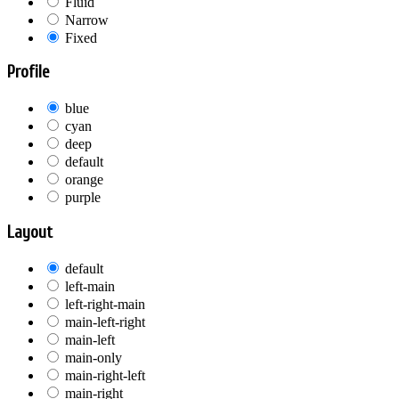
Fluid
Narrow
Fixed
Profile
blue
cyan
deep
default
orange
purple
Layout
default
left-main
left-right-main
main-left-right
main-left
main-only
main-right-left
main-right