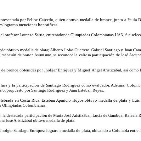
presentada por Felipe Caicedo, quien obtuvo medalla de bronce, junto a Paula D
s lograron menciones honoríficas.
 el profesor Lorenzo Sarria, entrenador de Olimpiadas Colombianas-UAN, fue sele
edo obtuvo medalla de plata; Alberto Lobo-Guerrero, Gabriel Santiago y Juan Cam
mención de honor. Asimismo, se reconoce la valiosa participación de José Ascunt
 de bronce obtenidas por Jholger Enríquez y Miguel Ángel Aristizábal, así como 
olina y la participación de Santiago Rodríguez como evaluador. Además, Colombia
ma 6, propuesto por Santiago Rodríguez y Juan Esteban Reyes.
celebrada en Costa Rica, Esteban Aparicio Hoyos obtuvo medalla de plata y Luis
de Olimpiadas Colombianas.
 destacada participación de María José Aristizábal, Lucía de Gamboa, Rafaela R
ía José Aristizábal obtuvo medalla de plata.
 Jholger Santiago Enríquez lograron medalla de plata, ubicando a Colombia entre 