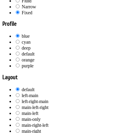
Fluid
Narrow
Fixed
Profile
blue
cyan
deep
default
orange
purple
Layout
default
left-main
left-right-main
main-left-right
main-left
main-only
main-right-left
main-right