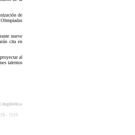
anización de
s Olimpiadas
urante nueve
arán cita en
proyectar al
nes talentos
Lingüística
18 - 1119