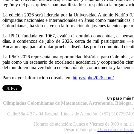
región y del país, quienes han manifestado su respaldo a la organizac
La edición 2026 será liderada por la Universidad Antonio Nariño (U
olimpiadas nacionales e internacionales en áreas como matemáticas, 
Colombianas, ha sido clave en la formación de jóvenes talentos que r
La IPhO, fundada en 1967, evalúa el dominio conceptual, el pensamie
días, a comienzos de julio de 2026, cerca de mil participantes —en
Bucaramanga para afrontar pruebas diseñadas por la comunidad cientí
La IPhO 2026 representa una oportunidad histórica para Colombia, al 
país como un escenario de excelencia académica y cooperación científ
del mundo en una verdadera celebración del conocimiento y la ciencia
Para mayor información consulta en:
https://ipho2026.com/
Un paso más ha
Olimpiadas Colombianas de Matemáticas, Astronomía, Biología, Ci
Calle 58a # 37 - 94 Bogotá: Líneas de Atención: (+57) 310779740
Horario de atención: Lunes a Viernes de 9:00 a.m. a 
Desarrollado por:
Dirección de Tecno