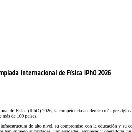
mpiada Internacional de Física IPhO 2026
onal de Física (IPhO) 2026, la competencia académica más prestigios
de más de 100 países.
nfraestructura de alto nivel, su compromiso con la educación y su c
 se han sumado autoridades, universidades, empresas y operadores turí