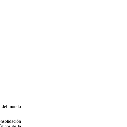
a del mundo
onsolidación
sticos de la