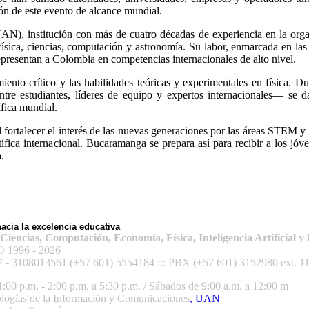
ión de este evento de alcance mundial.
AN), institución con más de cuatro décadas de experiencia en la org
física, ciencias, computación y astronomía. Su labor, enmarcada en la
epresentan a Colombia en competencias internacionales de alto nivel.
nto crítico y las habilidades teóricas y experimentales en física. D
tre estudiantes, líderes de equipo y expertos internacionales— se d
fica mundial.
fortalecer el interés de las nuevas generaciones por las áreas STEM y 
ica internacional. Bucaramanga se prepara así para recibir a los jóve
.
cia la excelencia educativa
encias, Computación, Economía, Física, Inteligencia Artificial y 
© 1996 - 2026
7 -
3108013561
(+57 601) 5554184 ::: PBX (+57 601) 3152980 ext. 11
1:00 p.m. - 2:00 p.m. a 5:30 p.m. / Sábados de 9:00 a.m. a 12:00 m
logías de la Información y Comunicaciones
, UAN