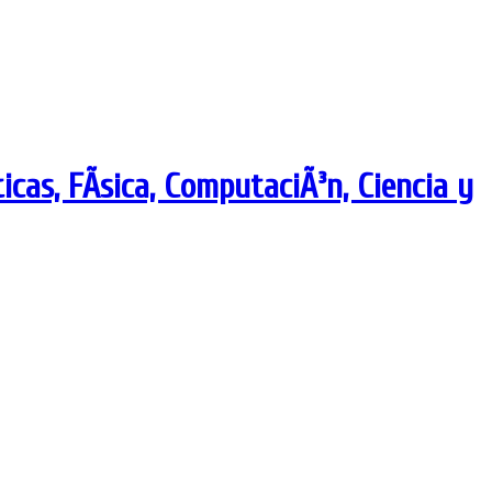
as, FÃ­sica, ComputaciÃ³n, Ciencia y