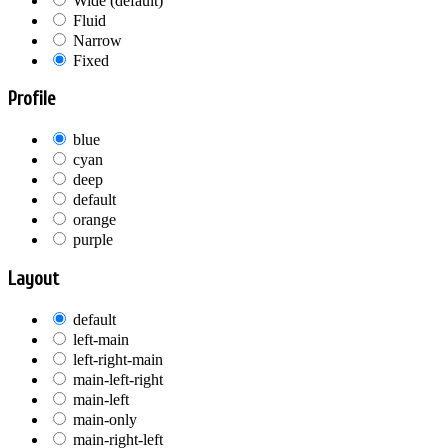
Wide (default)
Fluid
Narrow
Fixed
Profile
blue
cyan
deep
default
orange
purple
Layout
default
left-main
left-right-main
main-left-right
main-left
main-only
main-right-left