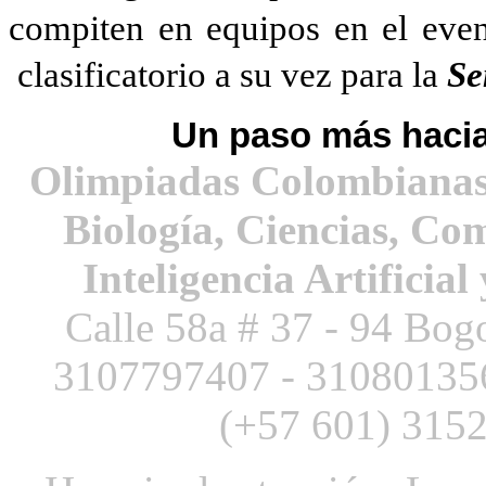
compiten en equipos en el eve
clasificatorio a su vez para la
Se
Un paso más hacia
Olimpiadas Colombianas
Biología, Ciencias, Co
Inteligencia Artificial
Calle 58a # 37 - 94 Bog
3107797407 -
3108013
(+57 601) 3152