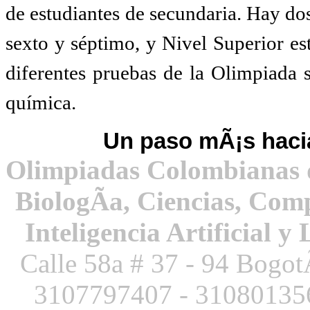
de estudiantes de secundaria. Hay dos
sexto y séptimo, y Nivel Superior es
diferentes pruebas de la Olimpiada s
química.
Un paso mÃ¡s hacia
Olimpiadas Colombianas 
BiologÃ­a, Ciencias, Com
Inteligencia Artificial y
Calle 58a # 37 - 94 Bogot
3107797407 -
3108013