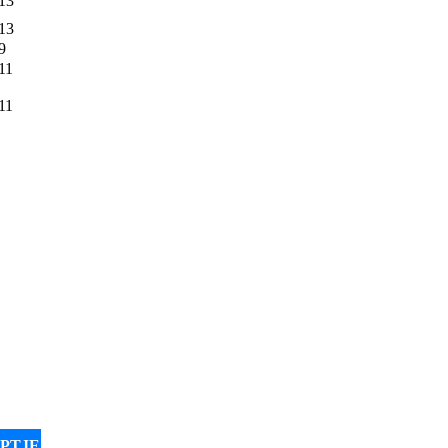
13
13
9
11
11
PTJE