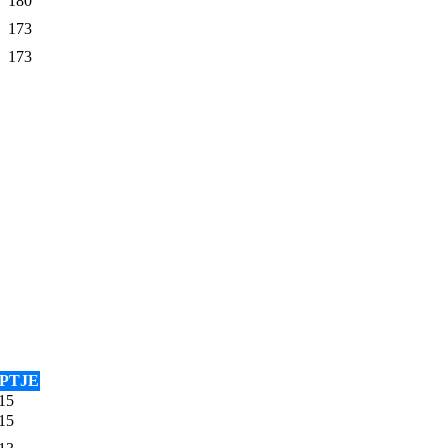
180
173
173
PTJE
15
15