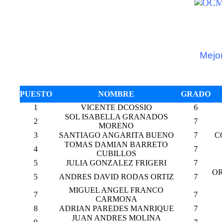
Mejo
PUESTO
NOMBRE
GRADO
1
VICENTE DCOSSIO
6
SOL ISABELLA GRANADOS
2
7
MORENO
3
SANTIAGO ANGARITA BUENO
7
C
TOMAS DAMIAN BARRETO
4
7
CUBILLOS
5
JULIA GONZALEZ FRIGERI
7
OR
5
ANDRES DAVID RODAS ORTIZ
7
MIGUEL ANGEL FRANCO
7
7
CARMONA
8
ADRIAN PAREDES MANRIQUE
7
JUAN ANDRES MOLINA