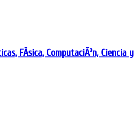
as, FÃ­sica, ComputaciÃ³n, Ciencia y