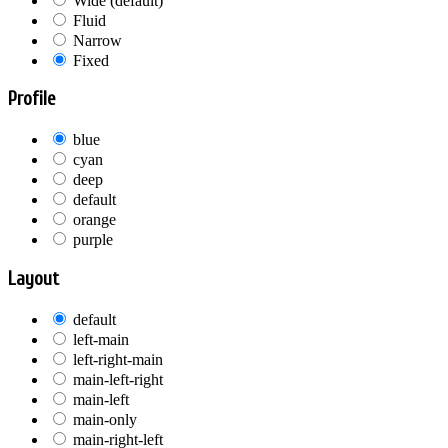
Wide (default)
Fluid
Narrow
Fixed
Profile
blue
cyan
deep
default
orange
purple
Layout
default
left-main
left-right-main
main-left-right
main-left
main-only
main-right-left