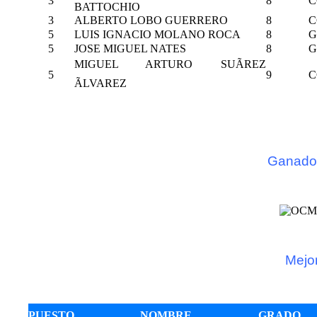
3
8
C
BATTOCHIO
3
ALBERTO LOBO GUERRERO
8
C
5
LUIS IGNACIO MOLANO ROCA
8
G
5
JOSE MIGUEL NATES
8
G
MIGUEL ARTURO SUÃREZ
5
9
C
ÃLVAREZ
Ganador
Mejo
PUESTO
NOMBRE
GRADO