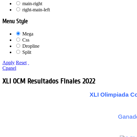
main-right
right-main-left
Menu Style
Mega
Css
Dropline
Split
Apply
Reset
Cpanel
XLI OCM Resultados Finales 2022
XLI Olimpiada C
Ganado