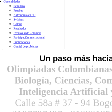
Generalidades
Semillero
Pruebas
Astronomía en 3D
Syllabus
Galería
Resultados
Eventos sede Colombia
Últimos Resultados
Participación internacional
Ganadores Olimpiada Nacional
Publicaciones
Comité de problemas
Un paso más hacia
Olimpiadas Colombianas
Biología, Ciencias, Co
Inteligencia Artificial
Calle 58a # 37 - 94 Bog