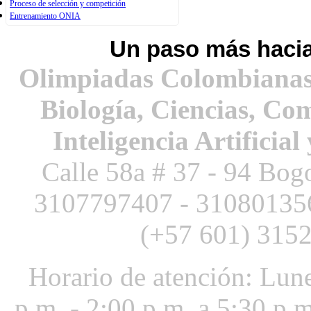
Proceso de selección y competición
Entrenamiento ONIA
Un paso más hacia
Olimpiadas Colombianas
Biología, Ciencias, Co
Inteligencia Artificial
Calle 58a # 37 - 94 Bog
3107797407 -
3108013
(+57 601) 3152
Horario de atención: Lune
p.m. - 2:00 p.m. a 5:30 p.