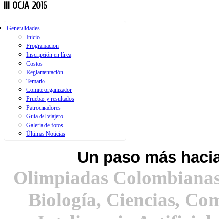
III OCJA 2016
Generalidades
Inicio
Programación
Inscripción en línea
Costos
Reglamentación
Temario
Comité organizador
Pruebas y resultados
Patrocinadores
Guía del viajero
Galería de fotos
Acerca de Colombia
Últimas Noticias
Viajar a Colombia
Salud
Aeropuertos
Un paso más hacia
Olimpiadas Colombianas
Biología, Ciencias, Co